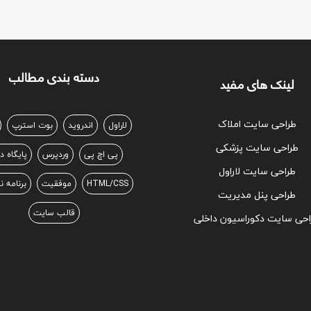
دسته بندی مطالب
لینک های مفید
طراحی سایت املاک
لاراول
اندروید
بوت استرپ
طراحی سایت پزشکی
پی اچ پی
وردپرس
پایگاه د
طراحی سایت لاراول
HTML/CSS
موفقیت
برنامه 
طراحی پنل مدیریت
قالب سایت
احی سایت دکوراسیون داخلی